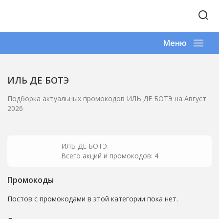
×
×
×
×
Меню
ИЛЬ ДЕ БОТЭ
ИЛЬ ДЕ БОТЭ
ИЛЬ ДЕ БОТЭ
ИЛЬ ДЕ БОТЭ
Дополнительная скидка до 30% для всех
Подарочная карта — постоянная акция
Выгодные наборы — постоянная акция
Раздел со скидками до 50%
ИЛЬ ДЕ БОТЭ
участников клуба ИЛЬ ДЕ БОТЭ
Подборка актуальных промокодов ИЛЬ ДЕ БОТЭ на Август
2026
Копировать
Копировать
Копировать
Копировать
ИЛЬ ДЕ БОТЭ
*Дополнительная скидка действует при оплате бонусами
Всего акций и промокодов: 4
*Если нет карты клуба,пройдите регистрацию и получите
приветственные 500 бонусов = 500 рублей скидки
Промокоды
Постов с промокодами в этой категории пока нет.