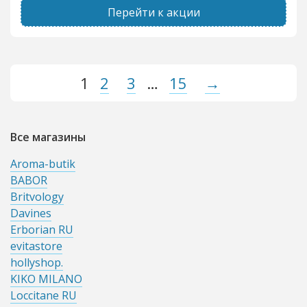
Перейти к акции
1
2
3
…
15
→
Все магазины
Aroma-butik
BABOR
Britvology
Davines
Erborian RU
evitastore
hollyshop.
KIKO MILANO
Loccitane RU