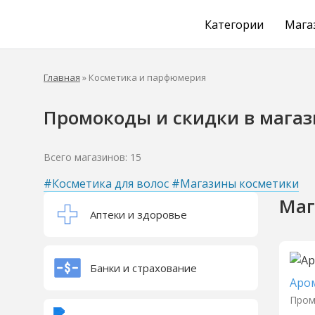
Категории
Мага
Главная
»
Косметика и парфюмерия
Скидка 10
Приобр
Промокоды и скидки в мага
Всего магазинов: 15
#Косметика для волос
#Магазины косметики
Маг
Промокод работ
Маска ТСС в
Аптеки и здоровье
раздел "дл
Суммируется с
Банки и страхование
Аро
Пром